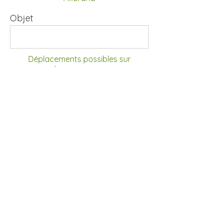
Objet
Déplacements possibles sur
Reims, Épernay et périphérie
Message
ENVOYER
Cocher la case
En utilisant ce formulaire, vous
acceptez le stockage et le