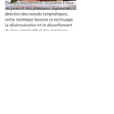
Par des mouvements circulaires à fleur
de peau et des pressions légères en
direction des noeuds lymphatiques,
cette technique favorise le nettoyage,
la désintoxication et le désenflement
du tissu conjonctif et des ganglions
lymphatiques.
Contre-indications absolues :
phlébites, thromboses, infections en
phase aigüe, tuberculose, tumeurs
malignes
Contre-indications relatives :
insuffisance rénale, insuffisance
cardiaque, asthme, hyperthyroïdie,
hypotension
Nantosuelta
(
E.I.)
Réflexologie
Naturopathie