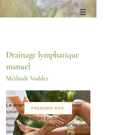
Drainage lymphatique
manuel
Méthode Vodder
Le drainage lymphatique manuel
PRENDRE RDV
selon la méthode du Dr
Vodder
présente l'intérêt d'influencer
favorablement le milieu liquide de notre
corps.