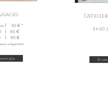
ssages
L'Atelie
in
30 € *
3 h 0
 00 60
€
 30 90 €
assis uniquement
savoir plus
En savo