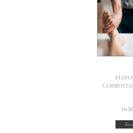
Natu
Consultat
1 h 
En s