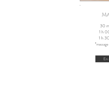
Ma
30 m
1 h
1 h
*
massage 
En 