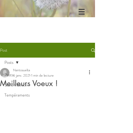
Post
Posts
Nantosuelta
Posts
6 janv. 2021
1 min de lecture
Meilleurs Voeux !
Saint Valentin
Tempéraments