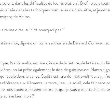
ls soient, dans les difficultés de leur évolution". Bref, je suis to
cialisée dans les techniques manuelles de bien-être, et je consu
environs de Reims.
elta me diras-tu ? Et pourquoi pas ?  
ntée à moi, digne d'un roman arthurien de Bernard Cornwell, et 
ique, Nantosuelta est une déesse de la nature, de la terre, du feu
ivières, on lui prête également le don de guérisseuse. Nanto signif
qui coule dans la vallée. Suelta est issu du mot swelt, qui signifie b
e référence aux éléments, la terre, l'eau, le soleil, cela fait sens 
que mes ancêtres étaient celtes, et que je suis très attachée à mes
 ça sonne bien, non ?