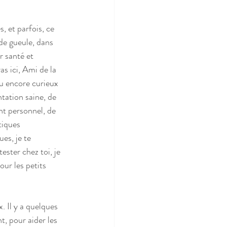
, et parfois, ce 
de gueule, dans 
 santé et 
as ici, Ami de la 
ou encore curieux 
ntation saine, de 
t personnel, de 
tiques 
es, je te 
ester chez toi, je 
ur les petits 
. Il y a quelques 
t, pour aider les 