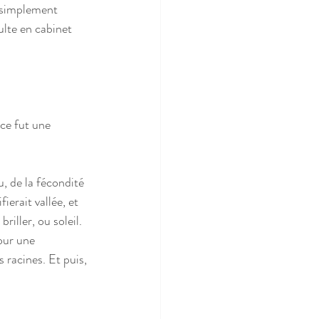
ut simplement 
lte en cabinet 
ce fut une 
, de la fécondité 
ierait vallée, et 
riller, ou soleil. 
pour une 
 racines. Et puis, 