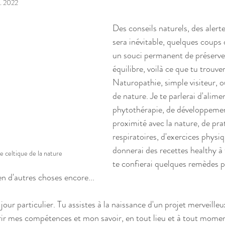
. 2022
Des conseils naturels, des alertes
sera inévitable, quelques coups 
un souci permanent de préserver
équilibre, voilà ce que tu trouver
Naturopathie, simple visiteur, 
de nature. Je te parlerai d'alime
phytothérapie, de développemen
proximité avec la nature, de pra
respiratoires, d'exercices physiqu
donnerai des recettes healthy à t
e celtique de la nature
te confierai quelques remèdes po
en d'autres choses encore...
jour particulier. Tu assistes à la naissance d'un projet merveilleux
ffrir mes compétences et mon savoir, en tout lieu et à tout momen